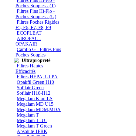
Filtres Fins Hi-Flo -
Poches Souples - (T)
Filtres Fins Hi-Flo -
Poches Souples - (U)
Filtres Poches Rigides
F5, F6, F7, F8, F9
ECOPLEAT
AIROPAC -
OPAKAIR
Camflo G - Filtres Fins
Poches Souples
Ultrapropreté
Filtres Hautes
Efficacités
Filtres HEPA, ULPA
Opakfil Green H10
Sofilair Green
Sofilair H10-H12
Megalam K ou LS
Megalam MD U15
Megalam MDM,MDA
Megalam T
Megalam T -U-
Megalam T Green
Absolute 1FRK