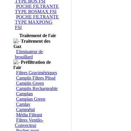
TYPE BOS FSI
POCHE FILTRANTE
TYPE BOSMAX FSI
POCHE FILTRANTE
TYPE MAXPONG
FSI
Traitement de l'air
Traitement des
Gaz
Eliminateur de
brouillard
Préfiltration de
l'air
Filtres Gravimétriques
Camplis Filtres Plissé
Camplis Green
Camplis Rechargeable
Camplan
Camplan Green
Camlav
Cammétal
Média Filtrant
Filtres Ventilo-
Convecteur
Poches pour