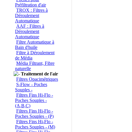
Préfiltration d'air
TROX : Filtres à
Déroulement
Automatique
AAF : Filtres à
Déroulement
Automatique
Filtre Automatique à
Bain d'huile
Filtre à Déroulement
de Média
Média Filtrant, Fibre
naturelle
Traitement de l'air
Filtres Opacimétriques
S-Flow - Poches
Souples -
Filtres Fins Hi-Flo -
Poches Souples -
(A,B,C)
Filtres Fins Hi-Flo -
Poches Souples - (P)
Filtres Fins Hi-Flo -
Poches Souples - (M)