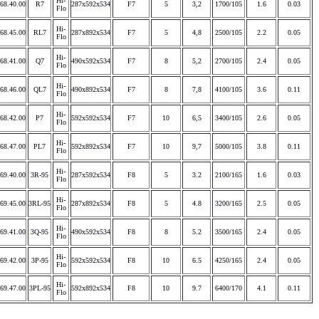
Hi-
68.40.00
R7
287x592x534
F7
5
3,2
1700/105
1.6
0.03
Flo
Hi-
68.45.00
RL7
287x892x534
F7
5
4,8
2500/105
2.2
0.05
Flo
Hi-
68.41.00
Q7
490x592x534
F7
8
5,2
2700/105
2.4
0.05
Flo
Hi-
68.46.00
QL7
490x892x534
F7
8
7,8
4100/105
3.6
0.11
Flo
Hi-
68.42.00
P7
592x592x534
F7
10
6,5
3400/105
2.6
0.05
Flo
Hi-
68.47.00
PL7
592x892x534
F7
10
9,7
5000/105
3.8
0.11
Flo
Hi-
69.40.00
3R-95
287x592x534
F8
5
3.2
2100/165
1.6
0.03
Flo
Hi-
69.45.00
3RL-95
287x892x534
F8
5
4.8
3200/165
2.5
0.05
Flo
Hi-
69.41.00
3Q-95
490x592x534
F8
8
5.2
3500/165
2.4
0.05
Flo
Hi-
69.42.00
3P-95
592x592x534
F8
10
6.5
4250/165
2.4
0.05
Flo
Hi-
69.47.00
3PL-95
592x892x534
F8
10
9.7
6400/170
4.1
0.11
Flo