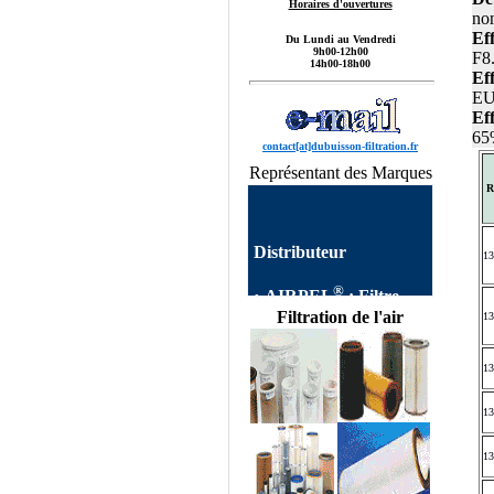
Horaires d'ouvertures
no
Ef
Du Lundi au Vendredi
9h00-12h00
F8
14h00-18h00
Ef
EU
Ef
65
contact[at]dubuisson-filtration.fr
Représentant des Marques
R
Distributeur
13
®
•
AIRPEL
:
Filtre
AIRPEL
Filtres
Filtration de l'air
13
autonettoyants
Industriels,Single Filter,
Dual Filter, DUPLEX
13
FILTER, Filtre à Panier
AIRPEL,Filtres
13
Simplex, Filtres Duplex
AIRPEL, Filtre Double
13
commutable, Filtres
Multipaniers, Filtres