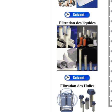
Temporaires, Filtres à
13
Décolmatage
automatique, Filtration
13
Process, Filtres
automatiques, FILTRES
13
Filtration des liquides
PNEUMATIQUES....
13
®
•
AIR SENTRY
:
RENIFLARD
13
DESSICATEUR,
RENIFLARD
13
HYGROSCOPIQUE,
FILTRE
HYDRAULIQUE
13
DESSICATEUR
D'AIR, FILTRES AU
13
SILICAGEL, FILTRES
D'AÉRATION DE
13
RÉSERVOIR
Filtration des Huiles
HYDRAULIQUE,
13
FILTRE D'ÉVENT.
®
•
ALFA LAVAL
:
13
Centrifugeuses MAB
®