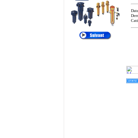
•
ALTAIR
:
Cartouches de
Date
Dépoussiérage
Dern
Caté
®
•
AMETEK
:
Filtres
et Cartouches Pour
Liquides
®
•
ANDREAE
:
Filtration Cabine de
Peinture, Filtres Carton
Pour Brouillard de
Peinture
®
•
APIC
:
Filtration des
Liquides, Filtration de
l'eau
®
•
ARGO
:
Filtres et
éléments Filtrants
Hydraulique, Filtration
Hydraulique
®
•
ATLAS FILTRI
: