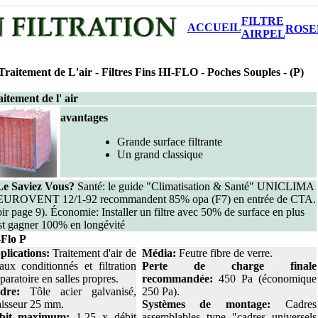
FILTRE
ACCUEIL
ROSE
AIRPEL
Traitement de L'air -
Filtres Fins HI-FLO - Poches Souples - (P)
itement de l' air
avantages
Grande surface filtrante
Un grand classique
Le Saviez Vous?
Santé: le guide "Climatisation & Santé" UNICLIMA
 EUROVENT 12/1-92 recommandent 85% opa (F7) en entrée de CTA.
ir page 9). Économie: Installer un filtre avec 50% de surface en plus
st gagner 100% en longévité
-Flo P
plications:
Traitement d'air de
Média:
Feutre fibre de verre.
aux conditionnés et filtration
Perte de charge finale
paratoire en salles propres.
recommandée:
450 Pa (économique
dre:
Tôle acier galvanisé,
250 Pa).
aisseur 25 mm.
Systèmes de montage:
Cadres
bit maximum:
1,25 x débit
assemblables type "cadres universels