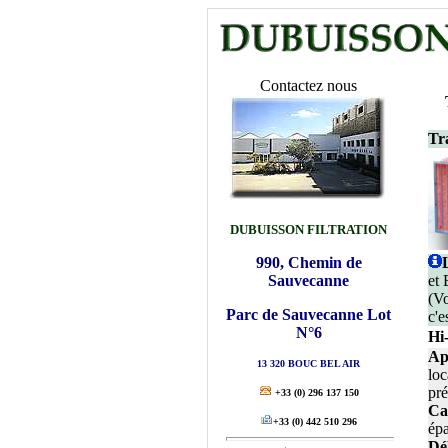
Contactez nous
Tra
DUBUISSON FILTRATION
990, Chemin de
Sauvecanne
et
(Vo
Parc de Sauvecanne Lot
c'e
N°6
Hi
Ap
13 320 BOUC BEL AIR
loc
pré
+33
(0) 296 137 150
Ca
+33
(0) 442 510 296
ép
Dé