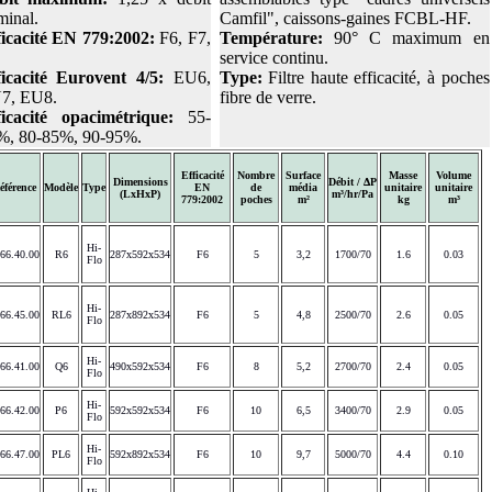
minal.
Camfil", caissons-gaines FCBL-HF.
ficacité EN 779:2002:
F6, F7,
Température:
90° C maximum en
.
service continu.
ficacité Eurovent 4/5:
EU6,
Type:
Filtre haute efficacité, à poches
7, EU8.
fibre de verre.
ficacité opacimétrique:
55-
%, 80-85%, 90-95%.
Efficacité
Nombre
Surface
Masse
Volume
Dimensions
Débit / ΔP
éférence
Modèle
Type
EN
de
média
unitaire
unitaire
(LxHxP)
m³/hr/Pa
779:2002
poches
m²
kg
m³
Hi-
66.40.00
R6
287x592x534
F6
5
3,2
1700/70
1.6
0.03
Flo
Hi-
66.45.00
RL6
287x892x534
F6
5
4,8
2500/70
2.6
0.05
Flo
Hi-
66.41.00
Q6
490x592x534
F6
8
5,2
2700/70
2.4
0.05
Flo
Hi-
66.42.00
P6
592x592x534
F6
10
6,5
3400/70
2.9
0.05
Flo
Hi-
66.47.00
PL6
592x892x534
F6
10
9,7
5000/70
4.4
0.10
Flo