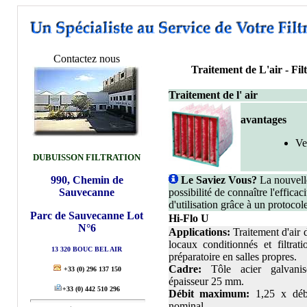
Contactez nous
Traitement de L'air -
Fil
Traitement de l' air
avantages
Ve
DUBUISSON FILTRATION
990, Chemin de
Le Saviez Vous?
La nouvell
Sauvecanne
possibilité de connaître l'efficaci
d'utilisation grâce à un protocole
Parc de Sauvecanne Lot
Hi-Flo U
N°6
Applications:
Traitement d'air 
locaux conditionnés et filtrati
13 320 BOUC BEL AIR
préparatoire en salles propres.
Cadre:
Tôle acier galvanis
+33
(0) 296 137 150
épaisseur 25 mm.
+33
(0) 442 510 296
Débit maximum:
1,25 x déb
nominal.