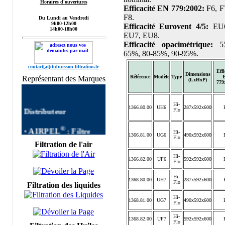
Horaires d'ouvertures
Efficacité EN 779:2002:
F6, F
F8.
Du Lundi au Vendredi
9h00-12h00
Efficacité Eurovent 4/5:
EU6
14h00-18h00
EU7, EU8.
Efficacité opacimétrique:
55
65%, 80-85%, 90-95%.
contact[at]dubuisson-filtration.fr
Effi
Dimensions
Référence
Modèle
Type
Représentant des Marques
(LxHxP)
779
Hi-
Distributeur
1366.80.00
UH6
287x592x600
Flo
®
•
AIRPEL
:
Filtre
Hi-
AIRPEL
Filtres
1366.81.00
UG6
490x592x600
Flo
autonettoyants
Filtration de l'air
Industriels,Single Filter,
Hi-
1366.82.00
UF6
592x592x600
Dual Filter, DUPLEX
Flo
FILTER, Filtre à Panier
Hi-
AIRPEL,Filtres
1368.80.00
UH7
287x592x600
Flo
Filtration des liquides
Simplex, Filtres Duplex
AIRPEL, Filtre Double
Hi-
1368.81.00
UG7
490x592x600
Flo
commutable, Filtres
Multipaniers, Filtres
Hi-
1368.82.00
UF7
592x592x600
Flo