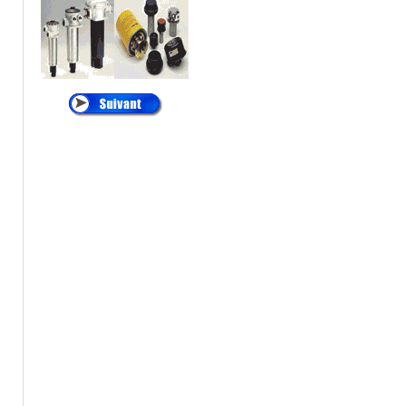
®
•
ALTAIR
:
Cartouches de
Dépoussiérage
®
•
AMETEK
:
Filtres
et Cartouches Pour
Liquides
®
•
ANDREAE
:
Filtration Cabine de
Peinture, Filtres Carton
Pour Brouillard de
Peinture
®
•
APIC
:
Filtration des
Liquides, Filtration de
l'eau
®
•
ARGO
:
Filtres et
éléments Filtrants
Hydraulique, Filtration
Hydraulique
®
•
ATLAS FILTRI
: