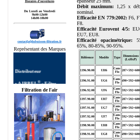
épaisseur 25 mm.
Horaires d'ouvertures
Débit maximum:
1,25 x déb
Du Lundi au Vendredi
nominal.
9h00-12h00
Efficacité EN 779:2002:
F6, F
14h00-18h00
F8.
Efficacité Eurovent 4/5:
EU6
EU7, EU8.
Efficacité opacimétrique:
55
contact[at]dubuisson-filtration.fr
65%, 80-85%, 90-95%
.
Représentant des Marques
Dimensions
Référence
Modèle
Type
(LxHxP)
Distributeur
Cam-
1396.90.00
UH6
287×592×600
Flo
®
Cam-
•
AIRPEL
:
Filtre
1396.91.00
UG6
490×592×600
Flo
AIRPEL
Filtres
Cam-
Filtration de l'air
1396.92.00
UF6
592×592×600
autonettoyants
Flo
Industriels,Single Filter,
Cam-
1397.90.00
UH7
287×592×600
Flo
Dual Filter, DUPLEX
Cam-
1397.91.00
UG7
490×592×600
FILTER, Filtre à Panier
Flo
AIRPEL,Filtres
Cam-
1397.92.00
UF7
592×592×600
Flo
Simplex, Filtres Duplex
Cam-
AIRPEL, Filtre Double
1398.90.00
UH8
287×592×600
Flo
commutable, Filtres
Cam-
1398.91.00
UG8
490×592×600
Flo
Multipaniers, Filtres