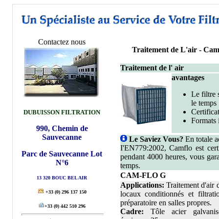
Contactez nous
Traitement de L'air -
Cam-
Traitement de l' air
avantages
Le filtre
le temps
Certifica
DUBUISSON FILTRATION
Formats 
990, Chemin de
Sauvecanne
Le Saviez Vous?
En totale a
I'EN779:2002, Camflo est certif
Parc de Sauvecanne Lot
pendant 4000 heures, vous garan
N°6
temps.
CAM-FLO G
13 320 BOUC BEL AIR
Applications:
Traitement d'air 
+33
(0) 296 137 150
locaux conditionnés et filtrati
préparatoire en salles propres.
+33
(0) 442 510 296
Cadre:
Tôle acier galvanis