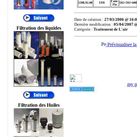
Cam-
Temporaires, Filtres à
1398.92.00
UF8
592×592×600
Flo
Décolmatage
automatique, Filtration
Process, Filtres
Date de création :
27/03/2006 @ 16:
Dernière modification :
05/04/2007 @
automatiques, FILTRES
Filtration des liquides
Catégorie :
Traitement de L'air
PNEUMATIQUES....
®
•
AIR SENTRY
:
Prévisualiser la
RENIFLARD
DESSICATEUR,
RENIFLARD
HYGROSCOPIQUE,
FILTRE
HYDRAULIQUE
DESSICATEUR
my pr
D'AIR, FILTRES AU
SILICAGEL, FILTRES
D'AÉRATION DE
RÉSERVOIR
Filtration des Huiles
HYDRAULIQUE,
FILTRE D'ÉVENT.
®
•
ALFA LAVAL
:
Centrifugeuses MAB