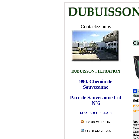
Contactez nous
Cl
DUBUISSON FILTRATION
990, Chemin de
Sauvecanne
L
rédu
Parc de Sauvecanne Lot
Sof
N°6
Ph
ali
13 320 BOUC BEL AIR
Appl
+33
(0) 296 137 150
cent
Extra
+33
(0) 442 510 296
Cadr
Déb
de l'