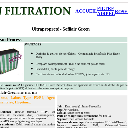
FILTRE
ACCUEIL
ROSE
AIRPEL
Ultrapropreté -
Sofilair Green
ean Process
AVANTAGES
Optimise la gestion de vos déchets : Compactable Incinérable Plus léger (-
20%)
Remplace avanrageusement l'inox : Ne contient pas de métal
Grand débit, faible perte de charge
Certificat de test individuel selon EN1822, joint à partir de H13
e Saviez Vous?
La gamme SOFILAIR Green s'inscrit dans une approche de réduction de déchet de par sa
ction de poids (-30%) et du choix des matériaux qui la compose.
ilair Green
H10, H13, H14
arma, Labos Type P3/P4, Agro
mentaire, Hôpitaux.
Joint:
Demi rond Ø15mm d'une pièce
Lut:
Polyuréthane.
ications:
Filtration terminale, HEPA, en
Média:
Papier fibre de verre.
rales de traitement d'air, caissons-gaines,
Perte de charge finale recommandée:
450 Pa.
ction de produits corrosifs ou dangereux.
Séparateurs:
Cordons hot-melt.
e:
ABS avec poignées ergonomiques.
Systèmes de montage:
Caissons-gaines FCBL-A-Classe C,
it maximum:
Débit nominal sinon diminution
baquets assemblables 5107, Caissons-diffuseurs
efficacité.