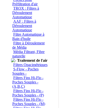
Préfiltration d'air
TROX : Filtres à
Déroulement
Automatique
AAF : Filtres à
Déroulement
Automatique
Filtre Automatique à
Bain d'huile
Filtre à Déroulement
de Média
Média Filtrant, Fibre
naturelle
Traitement de l'air
Filtres Opacimétriques
S-Flow - Poches
Souples -
Filtres Fins Hi-Flo -
Poches Souples -
(A,B,C)
Filtres Fins Hi-Flo -
Poches Souples - (P)
Filtres Fins Hi-Flo -
Poches Souples - (M)