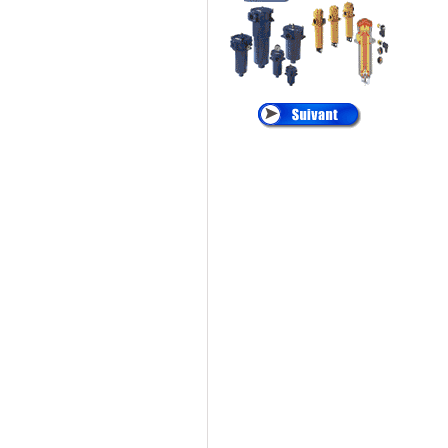
•
ALTAIR
:
Cartouches de
Dépoussiérage
®
•
AMETEK
:
Filtres
et Cartouches Pour
Liquides
®
•
ANDREAE
:
Filtration Cabine de
Peinture, Filtres Carton
Pour Brouillard de
Peinture
®
•
APIC
:
Filtration des
Liquides, Filtration de
l'eau
®
•
ARGO
:
Filtres et
éléments Filtrants
Hydraulique, Filtration
Hydraulique
®
•
ATLAS FILTRI
: