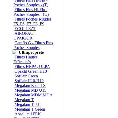
Filtres Fins Hi-Flo -
Poches Souples - (T)
Filtres Fins Hi-Flo -
Poches Souples - (U)
Filtres Poches Rigides
F5, F6, F7, F8, F9
ECOPLEAT
AIROPAC -
OPAKAIR
Camflo G - Filtres Fins
Poches Souples
Ultrapropreté
Filtres Hautes
Efficacités
Filtres HEPA, ULPA
Opakfil Green H10
Sofilair Green
Sofilair H10-H12
Megalam K ou LS
Megalam MD U15
Megalam MDM,MDA
Megalam T
Megalam T -U-
Megalam T Green
Absolute 1FRK