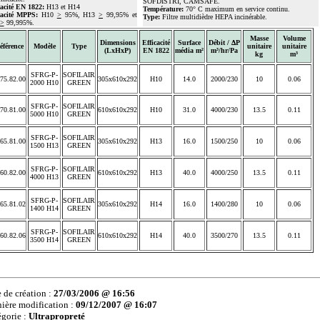
SOFDISTRI, CAMSAFE.
cacité EN 1822:
H13 et H14
Température:
70° C maximum en service continu.
cacité MPPS:
H10
>
95%, H13
>
99,95% et
Type:
Filtre multidièdre HEPA incinérable.
>
99,995%.
Masse
Volume
Dimensions
Efficacité
Surface
Débit / ΔP
éférence
Modèle
Type
unitaire
unitaire
(LxHxP)
EN 1822
média m²
m³/hr/Pa
kg
m³
SFRG-P-
SOFILAIR
75.82.00
305x610x292
H10
14.0
2000/230
10
0.06
2000 H10
GREEN
SFRG-P-
SOFILAIR
70.81.00
610x610x292
H10
31.0
4000/230
13.5
0.11
5000 H10
GREEN
SFRG-P-
SOFILAIR
65.81.00
305x610x292
H13
16.0
1500/250
10
0.06
1500 H13
GREEN
SFRG-P-
SOFILAIR
60.82.00
610x610x292
H13
40.0
4000/250
13.5
0.11
4000 H13
GREEN
SFRG-P-
SOFILAIR
65.81.02
305x610x292
H14
16.0
1400/280
10
0.06
1400 H14
GREEN
SFRG-P-
SOFILAIR
60.82.06
610x610x292
H14
40.0
3500/270
13.5
0.11
3500 H14
GREEN
 de création :
27/03/2006 @ 16:56
ière modification :
09/12/2007 @ 16:07
gorie :
Ultrapropreté