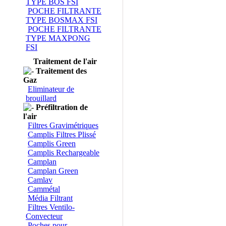
TYPE BOS FSI
POCHE FILTRANTE
TYPE BOSMAX FSI
POCHE FILTRANTE
TYPE MAXPONG
FSI
Traitement de l'air
Traitement des
Gaz
Eliminateur de
brouillard
Préfiltration de
l'air
Filtres Gravimétriques
Camplis Filtres Plissé
Camplis Green
Camplis Rechargeable
Camplan
Camplan Green
Camlav
Cammétal
Média Filtrant
Filtres Ventilo-
Convecteur
Poches pour