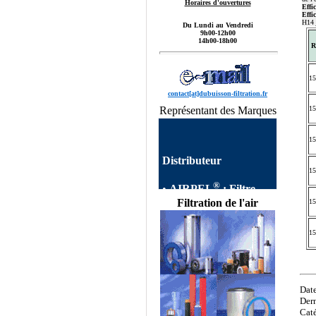
Horaires d'ouvertures
Effi
Effi
H14
Du Lundi au Vendredi
9h00-12h00
14h00-18h00
R
15
contact[at]dubuisson-filtration.fr
Représentant des Marques
15
15
Distributeur
15
®
•
AIRPEL
:
Filtre
AIRPEL
Filtres
Filtration de l'air
15
autonettoyants
Industriels,Single Filter,
Dual Filter, DUPLEX
15
FILTER, Filtre à Panier
AIRPEL,Filtres
Simplex, Filtres Duplex
AIRPEL, Filtre Double
Date
commutable, Filtres
Dern
Multipaniers, Filtres
Caté