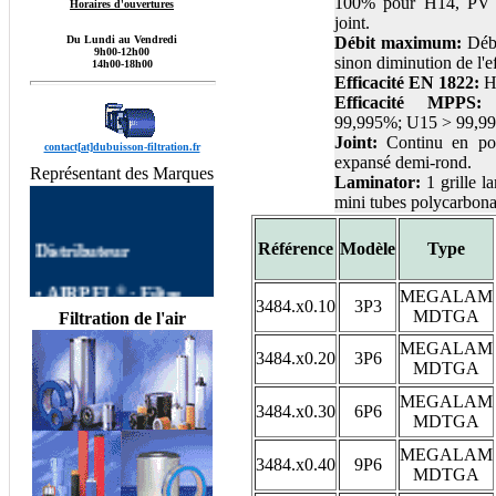
100% pour H14, PV i
Horaires d'ouvertures
joint.
Du Lundi au Vendredi
Débit maximum:
Débi
9h00-12h00
sinon diminution de l'ef
14h00-18h00
Efficacité EN 1822:
H
Efficacité MPPS:
99,995%; U15 > 99,9
Joint:
Continu en pol
contact[at]dubuisson-filtration.fr
expansé demi-rond.
Représentant des Marques
Laminator:
1 grille l
mini tubes polycarbona
Distributeur
Référence
Modèle
Type
®
•
AIRPEL
:
Filtre
MEGALAM
AIRPEL
Filtres
3484.x0.10
3P3
MDTGA
Filtration de l'air
autonettoyants
Industriels,Single Filter,
MEGALAM
3484.x0.20
3P6
Dual Filter, DUPLEX
MDTGA
FILTER, Filtre à Panier
MEGALAM
AIRPEL,Filtres
3484.x0.30
6P6
MDTGA
Simplex, Filtres Duplex
AIRPEL, Filtre Double
MEGALAM
3484.x0.40
9P6
commutable, Filtres
MDTGA
Multipaniers, Filtres