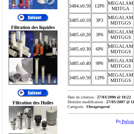
Temporaires, Filtres à
MEGALAM
3484.x0.50
12P6
Décolmatage
MDTGA
automatique, Filtration
MEGALAM
Process, Filtres
3485.x0.10
3P3
MDTGGS
automatiques, FILTRES
Filtration des liquides
PNEUMATIQUES....
MEGALAM
3485.x0.20
3P6
MDTGGS
®
•
AIR SENTRY
:
MEGALAM
RENIFLARD
3485.x0.30
6P6
MDTGGS
DESSICATEUR,
RENIFLARD
MEGALAM
HYGROSCOPIQUE,
3485.x0.40
9P6
MDTGGS
FILTRE
HYDRAULIQUE
MEGALAM
3485.x0.50
12P6
DESSICATEUR
MDTGGS
D'AIR, FILTRES AU
SILICAGEL, FILTRES
D'AÉRATION DE
Date de création :
27/03/2006 @ 18:22
RÉSERVOIR
Dernière modification :
27/05/2007 @ 1
Filtration des Huiles
HYDRAULIQUE,
Catégorie :
Ultrapropreté
FILTRE D'ÉVENT.
®
•
ALFA LAVAL
:
Prévisu
Centrifugeuses MAB
®