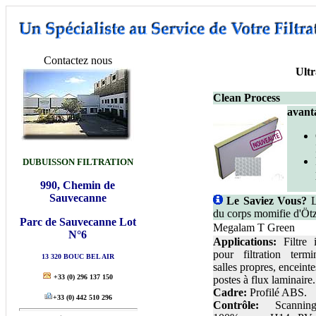
Contactez nous
Ultr
Clean Process
avant
DUBUISSON FILTRATION
990, Chemin de
Sauvecanne
Le Saviez Vous?
Le
du corps momifie d'Ötz
Parc de Sauvecanne Lot
Megalam T Green
N°6
Applications:
Filtre i
pour filtration term
13 320 BOUC BEL AIR
salles propres, enceinte
+33
(0) 296 137 150
postes à flux laminaire.
Cadre:
Profilé ABS.
+33
(0) 442 510 296
Contrôle:
Scannin