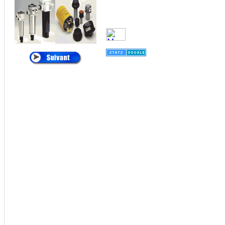
•
ALTAIR
:
Cartouches de
Dépoussiérage
®
•
AMETEK
:
Filtres
et Cartouches Pour
Liquides
®
•
ANDREAE
:
Filtration Cabine de
Peinture, Filtres Carton
Pour Brouillard de
Peinture
®
•
APIC
:
Filtration des
Liquides, Filtration de
l'eau
®
•
ARGO
:
Filtres et
éléments Filtrants
Hydraulique, Filtration
Hydraulique
®
•
ATLAS FILTRI
: