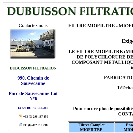
Contactez nous
FILTRE MIOFILTRE -
MIOF
Exige
LE FILTRE MIOFILTRE (M
DE POLYCHLORURE DE
COMPOSANT METALLIQUE et v
DUBUISSON FILTRATION
FABRICATI
990, Chemin de
Sauvecanne
Télécha
Parc de Sauvecanne Lot
N°6
Pour encore plus de possib
13 320 BOUC BEL AIR
CONT
+33
(0) 296 137 150
Filtres Complet
Ens
+33
(0) 442 510 296
MIOFILTRE
MIO