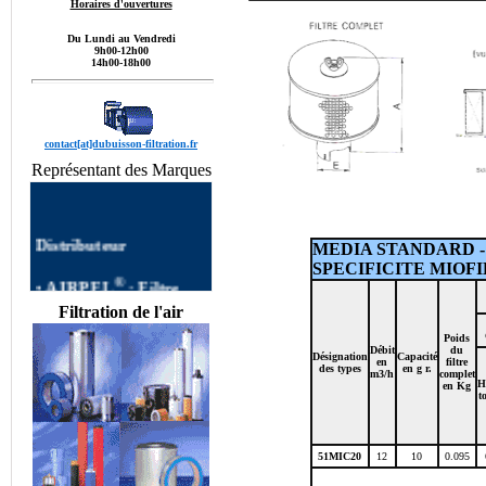
Horaires d'ouvertures
Du Lundi au Vendredi
9h00-12h00
14h00-18h00
contact[at]dubuisson-filtration.fr
Représentant des Marques
Distributeur
MEDIA STANDARD - Mi
SPECIFICITE MIOF
®
•
AIRPEL
:
Filtre
AIRPEL
Filtres
Filtration de l'air
autonettoyants
Industriels,Single Filter,
Poids
Débit
du
Dual Filter, DUPLEX
Désignation
Capacité
en
filtre
des types
en g r.
FILTER, Filtre à Panier
m3/h
complet
H
en Kg
AIRPEL,Filtres
t
Simplex, Filtres Duplex
AIRPEL, Filtre Double
commutable, Filtres
51MIC20
12
10
0.095
Multipaniers, Filtres