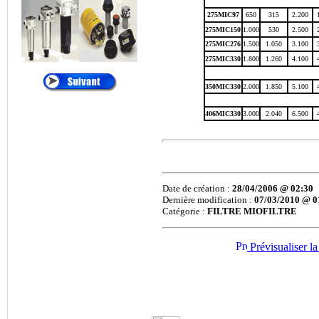
•
ALTAIR
:
Cartouches de
275MIC97
650
315
2.200
Dépoussiérage
275MIC150
1.000
530
2.500
275MIC276
1.500
1.050
3.100
®
•
AMETEK
:
Filtres
275MIC330
1.800
1.260
4.100
et Cartouches Pour
Liquides
350MIC330
2.000
1.850
5.100
®
•
ANDREAE
:
406MIC330
3.000
2.040
6.500
Filtration Cabine de
Peinture, Filtres Carton
Pour Brouillard de
Peinture
®
Date de création :
28/04/2006 @ 02:30
•
APIC
:
Filtration des
Dernière modification :
07/03/2010 @ 0
Liquides, Filtration de
Catégorie :
FILTRE MIOFILTRE
l'eau
®
•
ARGO
:
Filtres et
Prévisualiser la
éléments Filtrants
Hydraulique, Filtration
Hydraulique
®
•
ATLAS FILTRI
: