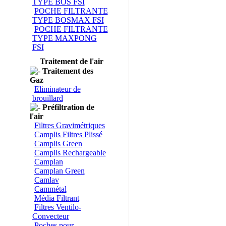
TYPE BOS FSI
POCHE FILTRANTE
TYPE BOSMAX FSI
POCHE FILTRANTE
TYPE MAXPONG
FSI
Traitement de l'air
Traitement des
Gaz
Eliminateur de
brouillard
Préfiltration de
l'air
Filtres Gravimétriques
Camplis Filtres Plissé
Camplis Green
Camplis Rechargeable
Camplan
Camplan Green
Camlav
Cammétal
Média Filtrant
Filtres Ventilo-
Convecteur
Poches pour