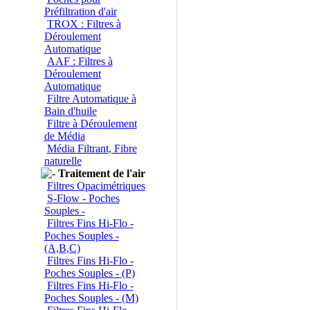
Préfiltration d'air
TROX : Filtres à
Déroulement
Automatique
AAF : Filtres à
Déroulement
Automatique
Filtre Automatique à
Bain d'huile
Filtre à Déroulement
de Média
Média Filtrant, Fibre
naturelle
Traitement de l'air
Filtres Opacimétriques
S-Flow - Poches
Souples -
Filtres Fins Hi-Flo -
Poches Souples -
(A,B,C)
Filtres Fins Hi-Flo -
Poches Souples - (P)
Filtres Fins Hi-Flo -
Poches Souples - (M)