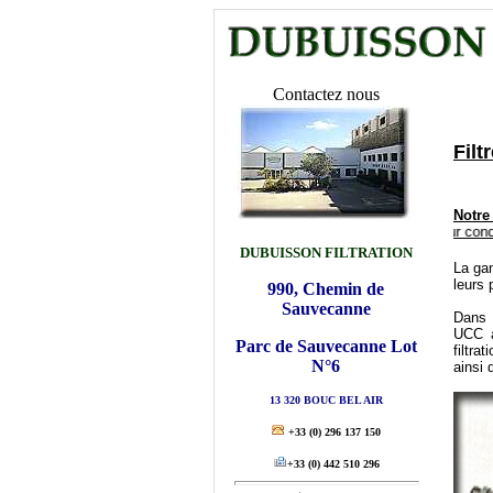
Contactez nous
Filt
Notre
Filtres pour conduites, Filt
DUBUISSON FILTRATION
La ga
leurs 
990, Chemin de
Sauvecanne
Dans 
UCC a
Parc de Sauvecanne Lot
filtra
N°6
ainsi 
13 320 BOUC BEL AIR
+33
(0) 296 137 150
+33
(0) 442 510 296