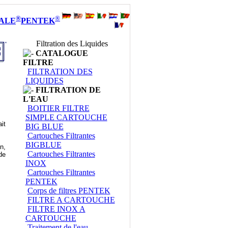
®
®
ALE
PENTEK
Filtration des Liquides
CATALOGUE
FILTRE
FILTRATION DES
LIQUIDES
FILTRATION DE
L'EAU
sur réservoir , Crépines, Tubulures de remplissage, Indicateurs de niveau , Mano
BOITIER FILTRE
SIMPLE CARTOUCHE
it
BIG BLUE
Cartouches Filtrantes
BIGBLUE
n,
Cartouches Filtrantes
de
INOX
Cartouches Filtrantes
PENTEK
Corps de filtres PENTEK
FILTRE A CARTOUCHE
FILTRE INOX A
CARTOUCHE
Traitement de l'eau