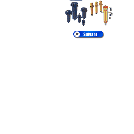
•
ALTAIR
:
Cartouches de
Dépoussiérage
®
•
AMETEK
:
Filtres
et Cartouches Pour
Liquides
®
•
ANDREAE
:
Filtration Cabine de
Peinture, Filtres Carton
Pour Brouillard de
Peinture
®
•
APIC
:
Filtration des
Liquides, Filtration de
l'eau
®
•
ARGO
:
Filtres et
éléments Filtrants
Hydraulique, Filtration
Hydraulique
®
•
ATLAS FILTRI
: