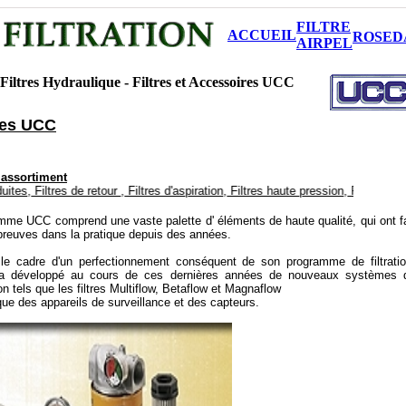
FILTRE
ACCUEIL
ROSED
AIRPEL
Filtres Hydraulique - Filtres et Accessoires UCC
res UCC
 assortiment
res de retour , Filtres d'aspiration, Filtres haute pression, Filtres à monter 
mme UCC comprend une vaste palette d' éléments de haute qualité, qui ont fa
preuves dans la pratique depuis des années.
le cadre d'un perfectionnement conséquent de son programme de filtratio
 développé au cours de ces dernières années de nouveaux systèmes 
tion tels que les filtres Multiflow, Betaflow et Magnaflow
que des appareils de surveillance et des capteurs.