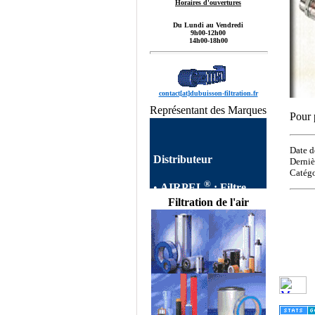
Horaires d'ouvertures
Du Lundi au Vendredi
9h00-12h00
14h00-18h00
contact[at]dubuisson-filtration.fr
Représentant des Marques
Pour 
Date d
Distributeur
Derniè
Catégo
®
•
AIRPEL
:
Filtre
AIRPEL
Filtres
Filtration de l'air
autonettoyants
Industriels,Single Filter,
Dual Filter, DUPLEX
FILTER, Filtre à Panier
AIRPEL,Filtres
Simplex, Filtres Duplex
AIRPEL, Filtre Double
commutable, Filtres
Multipaniers, Filtres