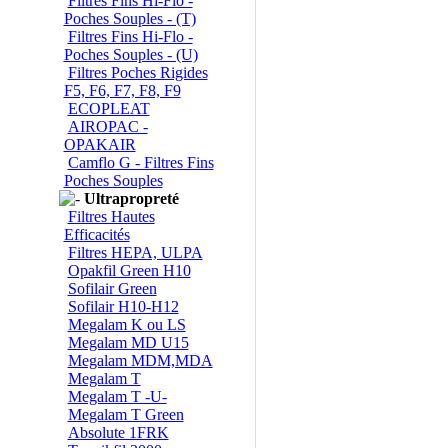
Filtres Fins Hi-Flo -
Poches Souples - (T)
Filtres Fins Hi-Flo -
Poches Souples - (U)
Filtres Poches Rigides
F5, F6, F7, F8, F9
ECOPLEAT
AIROPAC -
OPAKAIR
Camflo G - Filtres Fins
Poches Souples
Ultrapropreté
Filtres Hautes
Efficacités
Filtres HEPA, ULPA
Opakfil Green H10
Sofilair Green
Sofilair H10-H12
Megalam K ou LS
Megalam MD U15
Megalam MDM,MDA
Megalam T
Megalam T -U-
Megalam T Green
Absolute 1FRK