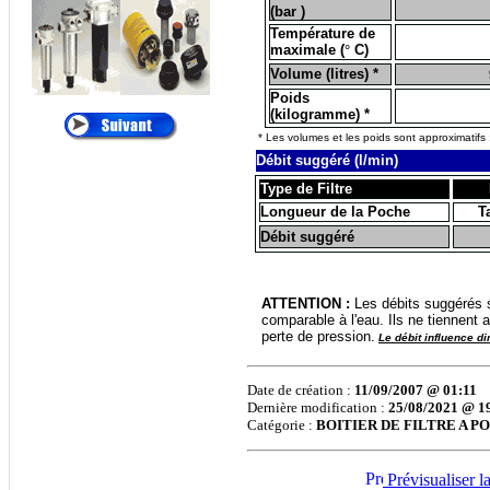
(bar )
Cartouches de
Température de
Dépoussiérage
maximale (
°
C)
®
Volume (litres) *
•
AMETEK
:
Filtres
et Cartouches Pour
Poids
(kilogramme) *
Liquides
* Les volumes et les poids sont approximatifs ; 
®
Débit suggéré (l/min)
•
ANDREAE
:
Filtration Cabine de
Type de Filtre
Peinture, Filtres Carton
Longueur de la Poche
Ta
Pour Brouillard de
Débit suggéré
Peinture
®
•
APIC
:
Filtration des
ATTENTION :
Les débits suggérés s
Liquides, Filtration de
comparable à l'eau. Ils ne tiennen
l'eau
perte de pression.
Le débit influence dir
®
•
ARGO
:
Filtres et
éléments Filtrants
Date de création :
11/09/2007 @ 01:11
Hydraulique, Filtration
Dernière modification :
25/08/2021 @ 1
Catégorie :
BOITIER DE FILTRE A P
Hydraulique
®
•
ATLAS FILTRI
:
Prévisualiser l