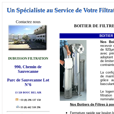
Contactez nous
BOITIER DE FILTRE
BOITIER
No
s Boi
recevoir 
de 920µ
avec pré
adoptant
DUBUISSON FILTRATION
de limit
contrain
990, Chemin de
Sauvecanne
La confi
de maint
Parc de Sauvecanne Lot
grâce a
basculant
N°6
Le logem
13 320 BOUC BEL AIR
filtrati
nominales
+33
(0) 296 137 150
Nos Boitiers de Filtres à 
+33
(0) 442 510 296
Fermeture rapide par boulon b