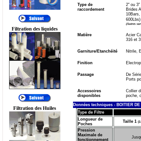
Type de
2'' ou 3
Décolmatage
raccordement
Brides 
automatique, Filtration
10Bars,
Process, Filtres
600Lbs)
automatiques, FILTRES
(Autres su
PNEUMATIQUES....
Filtration des liquides
Matière
Acier Ca
®
316
et 
•
AIR SENTRY
:
RENIFLARD
Garniture/Etanchéité
Nitrile,
DESSICATEUR,
RENIFLARD
Finition
Electrop
HYGROSCOPIQUE,
FILTRE
HYDRAULIQUE
Passage
De Séri
Ports p
DESSICATEUR
D'AIR, FILTRES AU
Accessoires
Collier 
SILICAGEL, FILTRES
disponibles
poche
, 
D'AÉRATION DE
RÉSERVOIR
Données techniques - BOITIER D
Filtration des Huiles
HYDRAULIQUE,
Type de Filtre
FILTRE D'ÉVENT.
Longueur de
®
•
ALFA LAVAL
:
Taille 1
(
1
Poches
Centrifugeuses MAB
Pression
Maximale de
Jusqu
®
•
ALTAIR
:
fonctionnement