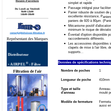
Horaires d'ouvertures
simplet et rapide
Passage intégral pour facilite
Du Lundi au Vendredi
9h00-12h00
Panier robuste de soutien de 
14h00-18h00
excellente résistance, P
anier
paniers de 920 à 80µm. (Panier
Mécanisme positif d'allocatio
minimum le risque de déviation
contact[at]dubuisson-filtration.fr
Éventail d'option disponible p
Représentant des Marques
raccordements différents.
Les accessoires disponibles i
clapets de mise à l'air libre,
Distributeur
supports...
®
•
AIRPEL
:
Filtre
Données de spécifications techniqu
AIRPEL
Filtres
autonettoyants
Nombre de poches
1
Filtration de l'air
Industriels,Single Filter,
Dual Filter, DUPLEX
Longueur de poche
410mm (T
FILTER, Filtre à Panier
AIRPEL,Filtres
Type et taille
Anneau A
d'anneau
moulé p
Simplex, Filtres Duplex
AIRPEL, Filtre Double
commutable, Filtres
Modèle de fermeture
Fermetu
aussi en
Multipaniers, Filtres
Temporaires, Filtres à