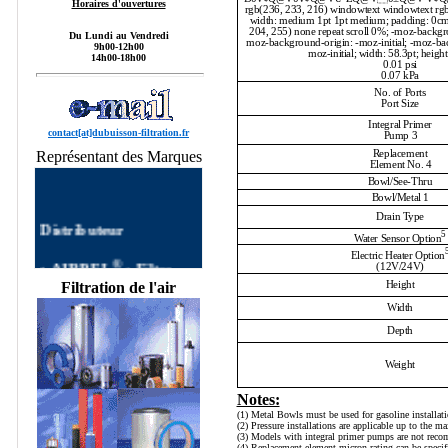
Horaires d'ouvertures
rgb(236, 233, 216) windowtext windowtext rgb
width: medium 1pt 1pt medium; padding: 0cm
204, 255) none repeat scroll 0%; -moz-backgrou
Du Lundi au Vendredi
moz-background-origin: -moz-initial; -moz-bac
9h00-12h00
moz-initial; width: 58.3pt; height
14h00-18h00
0.01 psi
0.07 kPa
No. of Ports
Port Size
Integral Primer
contact[at]dubuisson-filtration.fr
Pump
3
Représentant des Marques
Replacement
Element No.
4
Bowl/See-Thru
Bowl/Metal
1
Distributeur
Drain Type
5
Water Sensor Option
®
Electric Heater Option
•
AIRPEL
:
Filtre
(12V/24V)
AIRPEL
Filtres
Filtration de l'air
Height
autonettoyants
Width
Industriels,Single Filter,
Dual Filter, DUPLEX
Depth
FILTER, Filtre à Panier
AIRPEL,Filtres
Weight
Simplex, Filtres Duplex
Notes:
AIRPEL, Filtre Double
(1) Metal Bowls must be used for gasoline installati
commutable, Filtres
(2) Pressure installations are applicable up to the
Multipaniers, Filtres
(3) Models with integral primer pumps are not reco
(4) Replacement element micron rating can be specif