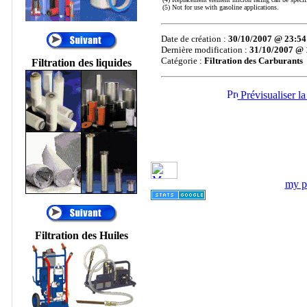
Temporaires, Filtres à
(5) Not for use with gasoline applications.
Décolmatage
automatique, Filtration
Date de création :
30/10/2007 @ 23:54
Process, Filtres
Dernière modification :
31/10/2007 @ 
automatiques, FILTRES
Catégorie :
Filtration des Carburants
Filtration des liquides
PNEUMATIQUES....
®
Prévisualiser la
•
AIR SENTRY
:
RENIFLARD
DESSICATEUR,
RENIFLARD
HYGROSCOPIQUE,
FILTRE
HYDRAULIQUE
DESSICATEUR
my pr
D'AIR, FILTRES AU
SILICAGEL, FILTRES
D'AÉRATION DE
RÉSERVOIR
Filtration des Huiles
HYDRAULIQUE,
FILTRE D'ÉVENT.
®
•
ALFA LAVAL
:
Centrifugeuses MAB