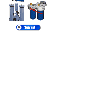
®
•
ALTAIR
:
Cartouches de
Dépoussiérage
®
•
AMETEK
:
Filtres
et Cartouches Pour
Liquides
®
•
ANDREAE
:
Filtration Cabine de
Peinture, Filtres Carton
Pour Brouillard de
Peinture
®
•
APIC
:
Filtration des
Liquides, Filtration de
l'eau
®
•
ARGO
:
Filtres et
éléments Filtrants
Hydraulique, Filtration
Hydraulique
®
•
ATLAS FILTRI
: