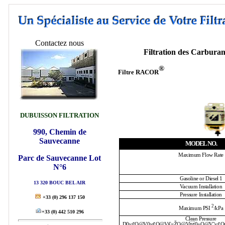
Contactez nous
Filtration des Carburan
®
Filtre RACOR
DUBUISSON FILTRATION
990, Chemin de
Sauvecanne
MODEL NO.
Maximum
Flow Rate
Parc de Sauvecanne Lot
N°6
Gasoline or Diesel
1
13 320 BOUC BEL AIR
Vacuum Installation
Pressure Installation
+33
(0) 296 137 150
2
Maximum PSI
/kPa
+33
(0) 442 510 296
Clean Pressure
D0v¢Q@V0v¢Q@V€=ŽQ@V0±Q@V˜v¢