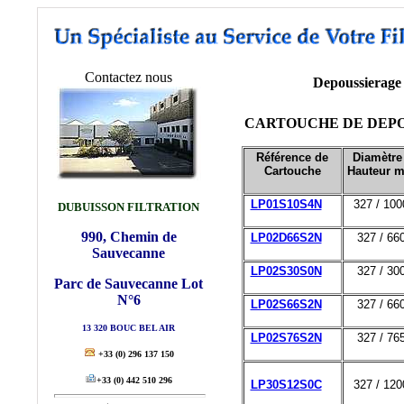
Contactez nous
Depoussierage
CARTOUCHE DE DEPO
Référence de
Diamètre 
Cartouche
Hauteur 
LP01S10S4N
327 / 100
DUBUISSON FILTRATION
990, Chemin de
LP02D66S2N
327 / 66
Sauvecanne
LP02S30S0N
327 / 30
Parc de Sauvecanne Lot
N°6
LP02S66S2N
327 / 66
13 320 BOUC BEL AIR
LP02S76S2N
327 / 76
+33
(0) 296 137 150
+33
(0) 442 510 296
LP30S12S0C
327 / 120