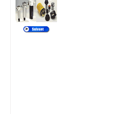
•
ALTAIR
:
Cartouches de
Dépoussiérage
®
•
AMETEK
:
Filtres
et Cartouches Pour
Liquides
®
•
ANDREAE
:
Filtration Cabine de
Peinture, Filtres Carton
Pour Brouillard de
Peinture
®
•
APIC
:
Filtration des
Liquides, Filtration de
l'eau
®
•
ARGO
:
Filtres et
éléments Filtrants
Hydraulique, Filtration
Hydraulique
®
•
ATLAS FILTRI
: