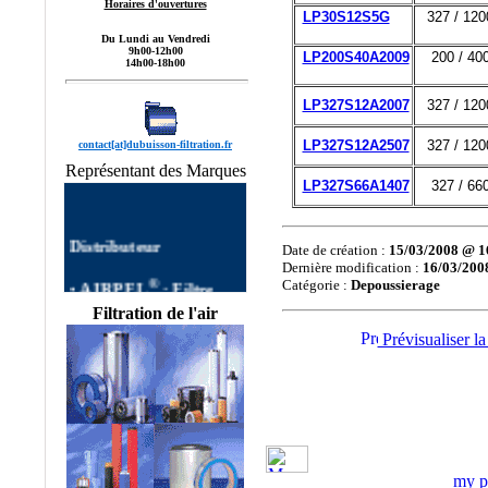
Horaires d'ouvertures
LP30S12S5G
327 / 120
Du Lundi au Vendredi
9h00-12h00
LP200S40A2009
200 / 40
14h00-18h00
LP327S12A2007
327 / 120
LP327S12A2507
327 / 120
contact[at]dubuisson-filtration.fr
Représentant des Marques
LP327S66A1407
327 / 66
Distributeur
Date de création :
15/03/2008 @ 1
Dernière modification :
16/03/200
®
•
AIRPEL
:
Filtre
Catégorie :
Depoussierage
AIRPEL
Filtres
Filtration de l'air
autonettoyants
Industriels,Single Filter,
Prévisualiser la
Dual Filter, DUPLEX
FILTER, Filtre à Panier
AIRPEL,Filtres
Simplex, Filtres Duplex
AIRPEL, Filtre Double
commutable, Filtres
Multipaniers, Filtres
my pr