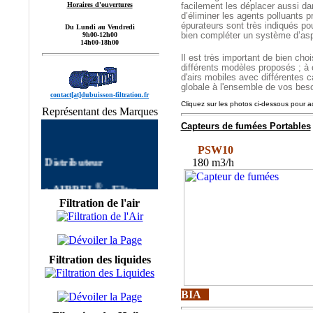
Horaires d'ouvertures
facilement les déplacer aussi dans
d’éliminer les agents polluants 
épurateurs sont très indiqués po
Du Lundi au Vendredi
bien compléter un système d’aspi
9h00-12h00
14h00-18h00
Il est très important de bien cho
différents modèles proposés ; à 
d'airs mobiles avec différentes c
globale à l'ensemble de vos beso
contact[at]dubuisson-filtration.fr
Cliquez sur les photos ci-dessous pour a
Représentant des Marques
Capteurs de fumées Portables
PSW10
Distributeur
180 m3/h
®
•
AIRPEL
:
Filtre
AIRPEL
Filtres
Filtration de l'air
autonettoyants
Industriels,Single Filter,
Dual Filter, DUPLEX
FILTER, Filtre à Panier
AIRPEL,Filtres
Filtration des liquides
Simplex, Filtres Duplex
AIRPEL, Filtre Double
BIA
commutable, Filtres
Multipaniers, Filtres