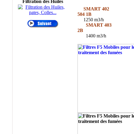
Filtration des Huiles
Temporaires, Filtres à
Décolmatage
SMART
automatique, Filtration
504 1B
Process, Filtres
1250 m3/h
automatiques, FILTRES
SMART 403
PNEUMATIQUES....
2B
1400 m3/h
®
•
AIR SENTRY
:
RENIFLARD
DESSICATEUR,
RENIFLARD
HYGROSCOPIQUE,
FILTRE
HYDRAULIQUE
DESSICATEUR
D'AIR, FILTRES AU
SILICAGEL, FILTRES
D'AÉRATION DE
RÉSERVOIR
HYDRAULIQUE,
FILTRE D'ÉVENT.
®
•
ALFA LAVAL
:
Centrifugeuses MAB