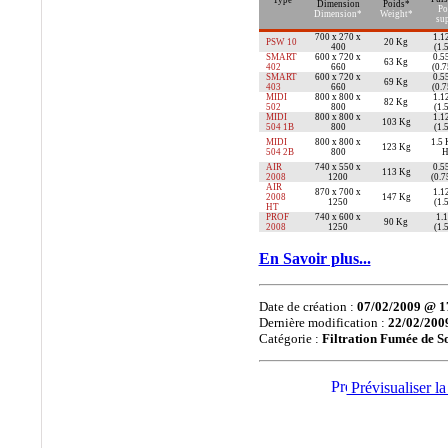
Dimension
Poids*
Po
Boll Filter, BOLL AND
Dimension*
Weight*
su
KIRCH, Filtres
700 x 270 x
1.1
PSW 10
20 Kg
400
(1.
Industriels,
SMART
600 x 720 x
0.5
63 Kg
402
660
(0.
SMART
600 x 720 x
0.5
69 Kg
®
403
660
(0.
•
CAMFIL
:
Filtration
MIDI
800 x 800 x
1.1
82 Kg
de l'air, Traitement de
502
800
(1.
MIDI
800 x 800 x
1.1
103 Kg
l'air,Ventilation, Centrale
504 1B
800
(1.
MIDI
800 x 800 x
1.5 
de Traitement d'air,
123 Kg
504 2B
800
H
Filtres plissés-plans-
AIR
740 x 550 x
0.5
113 Kg
2008
1200
(0.7
poches,absolu, Filtres
AIR
870 x 700 x
1.1
OPACIMÉTRIQUES,
2008
147 Kg
1250
(1.
HT
Filtres
PROF
740 x 600 x
1.
90 Kg
2008
1250
(1.
GRAVIMÉTRIQUES,
Filtres HEPA, Filtres
En Savoir plus...
ULPA, Filtres pour le
Traitement des
Odeurs....
Date de création :
07/02/2009 @ 1
Dernière modification :
22/02/200
Catégorie :
Filtration Fumée de S
®
•
CIMTEK
:
Filtres
Gasoil, Filtres à Huile,
Cartouches Filtrantes
Prévisualiser la
CIMTEK.
®
•
CINTROPUR
:
Distributeur Officiel