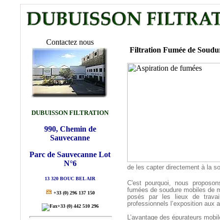
Contactez nous
Filtration Fumée de Soudu
DUBUISSON FILTRATION
990, Chemin de
Sauvecanne
Parc de Sauvecanne Lot
N°6
de les capter directement à la s
13 320 BOUC BEL AIR
C'est pourquoi, nous proposo
fumées de soudure mobiles de m
+33
(0) 296 137 150
posés par les lieux de travai
professionnels l’exposition aux a
+33
(0) 442 510 296
L’avantage des épurateurs mobil