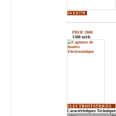
Filtres ATLAS FILTRI,
Filtration de l'eau, Corps
de Filtres, Filtre
F6
EN779
Plastique, Cartouches
Filtrantes, Fjltre à eau
®
PROF 2008
•
BALSTON
:
Filtres
1500 m3/h
et éléments Filtrants Air
Comprimé, Traitement
de l'air Comprimé,
Cartouches
Coalescentes.
®
•
BERNOULLI
:
Filtre autonettoyant par
rétro rinçage, Filtration
de l'eau de mer.
®
•
BEA FILTRI
:
Traitement de l'air
Comprimé, Cartouches
Filtrantes Liquides
ELECTROSTATIQUES
Caractéristiques Techniques
®
•
BOLL&KIRSCH
:
Puis
Type