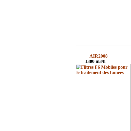
®
•
ALTAIR
:
Cartouches de
Dépoussiérage
®
•
AMETEK
:
Filtres
et Cartouches Pour
Liquides
®
•
ANDREAE
:
Filtration Cabine de
AIR2008
Peinture, Filtres Carton
1300 m3/h
18
Pour Brouillard de
Peinture
®
•
APIC
:
Filtration des
Liquides, Filtration de
l'eau
®
•
ARGO
:
Filtres et
éléments Filtrants
Hydraulique, Filtration
Hydraulique
®
•
ATLAS FILTRI
: