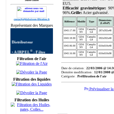
14h00-18h00
EU5.
Efficacité gravimétrique:
90%
96%.
Grille:
Acier galvanisé
.
contact[at]dubuisson-filtration.fr
Dimensions
Référence
Modèle
Type
(LxHxP)
Représentant des Marques
GDA
Camplis
1043.17.00
287x592x48
NV
G4
GDA
Camplis
1043.18.00
592x592x48
Distributeur
NV
G4
GDA
Camplis
1043.06.00
610x610x48
NV
G4
®
•
AIRPEL
:
Filtre
GDA
Camplis
AIRPEL
Filtres
1043.16.00
610x610x98
NV
G4
autonettoyants
Filtration de l'air
Industriels,Single Filter,
Dual Filter, DUPLEX
Date de création :
22/03/2006 @ 14:3
FILTER, Filtre à Panier
Dernière modification :
12/01/2008 @
Catégorie :
Préfiltration de l'air
AIRPEL,Filtres
Filtration des liquides
Simplex, Filtres Duplex
AIRPEL, Filtre Double
Prévisualiser la
commutable, Filtres
Multipaniers, Filtres
Temporaires, Filtres à
Filtration des Huiles
Décolmatage
automatique, Filtration
Process, Filtres