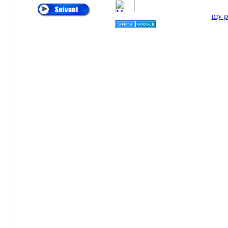
automatiques, FILTRES
my pr
PNEUMATIQUES....
®
•
AIR SENTRY
:
RENIFLARD
DESSICATEUR,
RENIFLARD
HYGROSCOPIQUE,
FILTRE
HYDRAULIQUE
DESSICATEUR
D'AIR, FILTRES AU
SILICAGEL, FILTRES
D'AÉRATION DE
RÉSERVOIR
HYDRAULIQUE,
FILTRE D'ÉVENT.
®
•
ALFA LAVAL
:
Centrifugeuses MAB
®
•
ALTAIR
:
Cartouches de
Dépoussiérage