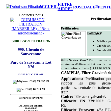
FILTRE
®
ACCUEIL
ROSEDALE
PENT
AIRPEL
Contactez nous
Préfiltration
Préfiltration
avantages
:
DUBUISSON FILTRATION
Média syn
Grande ada
990, Chemin de
Grands déb
Sauvecanne
Le Saviez Vous?
Pour tous les lo
Parc de Sauvecanne Lot
minimum d'efficacité G4 sur l'air 
N°6
climatisation et Santé) et EUROVEN
CAMPLIS, Filtre Gravimétriq
13 320 BOUC BEL AIR
Applications:
Préfiltration po
+33
(0) 296 137 150
stopper les plus gross
particules, centrale de traiteme
+33
(0) 442 510 296
d'air.
Cadre:
Tôle acier galvanisé.
Horaires d'ouvertures
Efficacité EN 779:2002:
G4
F5.
Du Lundi au Vendredi
9h00-12h00
Efficacité Eurovent 4/5:
EU4